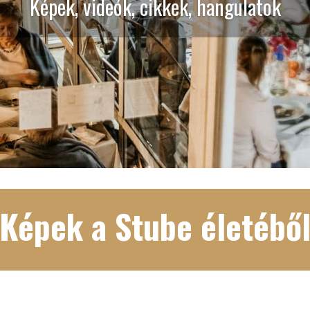
Képek, videók, cikkek, hangulatok
Képek a Stube életébő