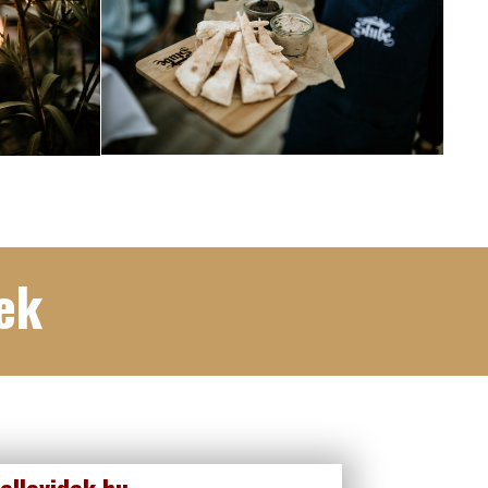
ek
ellovidek.hu