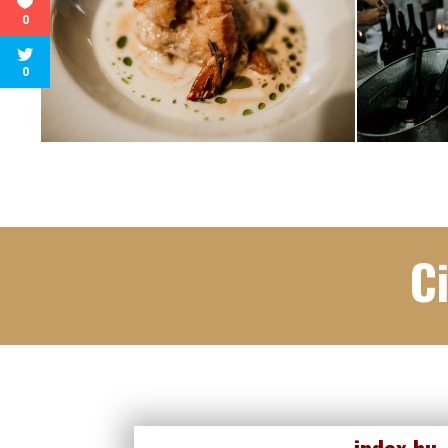
0
0
C
index.hu