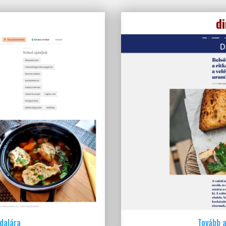
d
ldalára
Tovább a