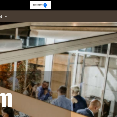
éb
em