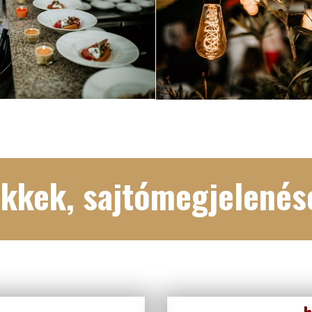
ikkek, sajtómegjelenés
h