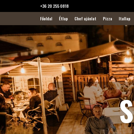
+36 20 255 0818
Főoldal
Étlap
Chef ajánlat
Pizza
Itallap
S