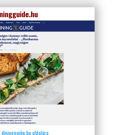
iningguide.hu
 diningguide.hu oldalára