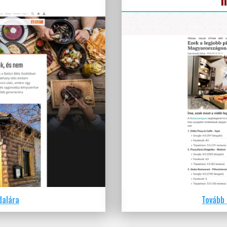
dalára
Tovább 