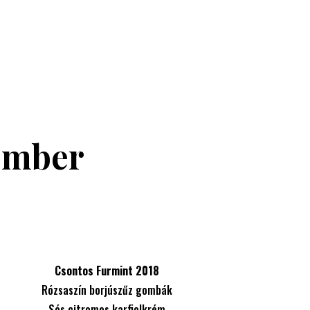
ember
Csontos Furmint 2018
Rózsaszín borjúszűz gombák
Sós citromos karfiolkrém