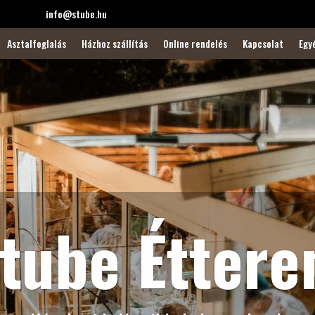
info@stube.hu
Asztalfoglalás
Házhoz szállítás
Online rendelés
Kapcsolat
Egy
tube Étter