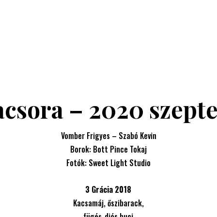
acsora – 2020 szept
Vomber Frigyes – Szabó Kevin
Borok:
Bott Pince Tokaj
Fotók:
Sweet Light Studio
3 Grácia 2018
Kacsamáj, őszibarack,
fügés-diós buci